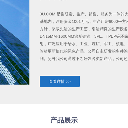
9U.COM 是集研发、生产、销售、服务为一体的
基地内，注册资金1001万元，生产厂房6000平方
方针，采取先进的生产工艺，引进精良的生产设备
DN15MM-1600MM涂塑钢管、3PE、TPE
射，广泛应用于给水、工业、煤矿、军工、核电、
管材更新换代的绿色产品。公司自主研发的多种涂
利。另外我公司通过不断研发各类新产品，公司还生产
查看详情 >>
产品展示