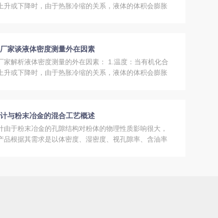
上升或下降时，由于热胀冷缩的关系，液体的体积会膨胀
的密度亦随之减小或增大。...
厂家谈液体密度测量外在因素
厂家解析液体密度测量的外在因素： 1.温度：当有机化合
上升或下降时，由于热胀冷缩的关系，液体的体积会膨胀
的密度亦随之减小或增大。...
计与粉末冶金的混合工艺概述
计由于粉末冶金的孔隙结构对粉体的物理性质影响很大，
产品根据其需求是以体密度、湿密度、视孔隙率、含油率
定标准，所以对于成形胚体和粉末冶金密度计由于粉末冶
对粉体的物理性质影响很大，而且粉末冶金产品根据其需
、湿密度、视孔隙率、含油率等为主要的认定标准，所以
..