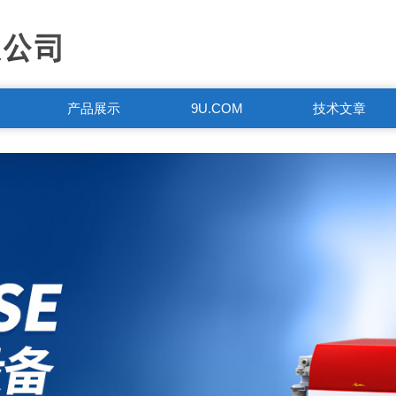
产品展示
9U.COM
技术文章