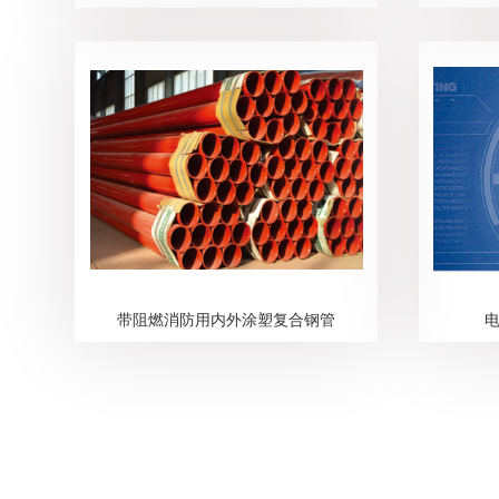
带阻燃消防用内外涂塑复合钢管