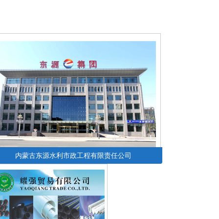
内蒙古东源水利市政工程有限责任公司
...