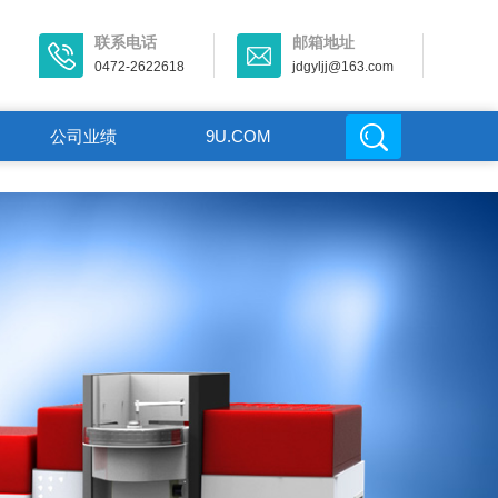
联系电话
邮箱地址
0472-2622618
jdgyljj@163.com
公司业绩
9U.COM