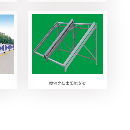
喷涂光伏太阳能支架