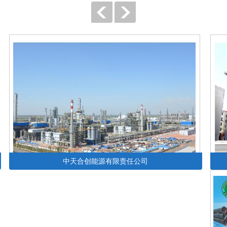
中天合创能源有限责任公司
...