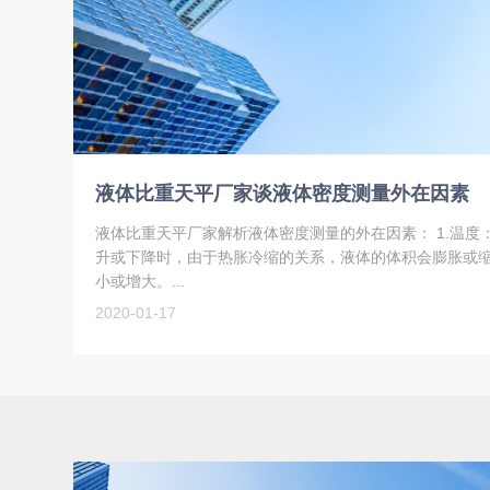
液体比重天平厂家谈液体密度测量外在因素
液体比重天平厂家解析液体密度测量的外在因素： 1.温度
升或下降时，由于热胀冷缩的关系，液体的体积会膨胀或
小或增大。...
2020-01-17