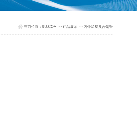
当前位置：
9U.COM
>>
产品展示
>>
内外涂塑复合钢管