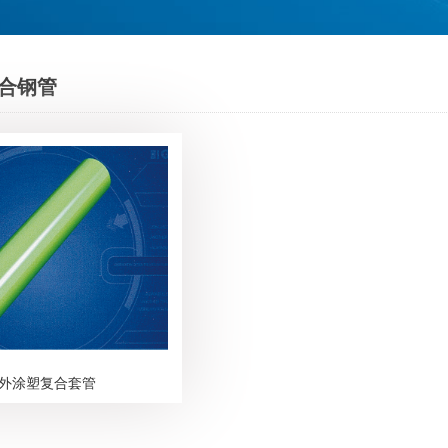
合钢管
外涂塑复合套管